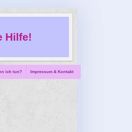
 Hilfe!
nn ich tun?
Impressum & Kontakt