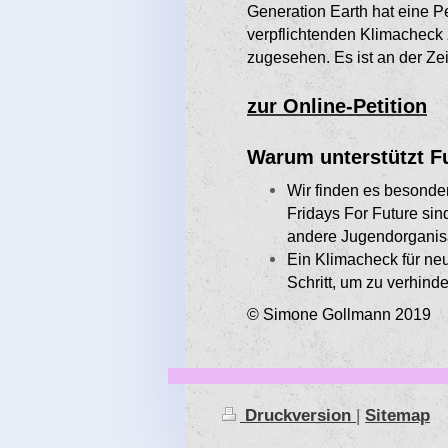
Generation Earth hat eine Pet
verpflichtenden Klimacheck 
zugesehen. Es ist an der Z
zur Online-Petition
Warum unterstützt Fut
Wir finden es besonder
Fridays For Future sin
andere Jugendorganisat
Ein Klimacheck für neue
Schritt, um zu verhinde
© Simone Gollmann 2019
Druckversion
|
Sitemap