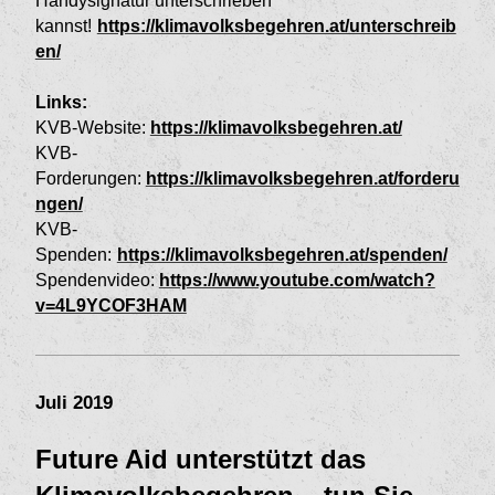
Handysignatur unterschrieben
kannst!
https://klimavolksbegehren.at/unterschreib
en/
Links:
KVB-Website
:
https://klimavolksbegehren.at/
KVB-
Forderungen:
https://klimavolksbegehren.at/forderu
ngen/
KVB-
Spenden:
https://klimavolksbegehren.at/spenden/
Spendenvideo:
https://www.youtube.com/watch?
v=4L9YCOF3HAM
Juli 2019
Future Aid unterstützt das