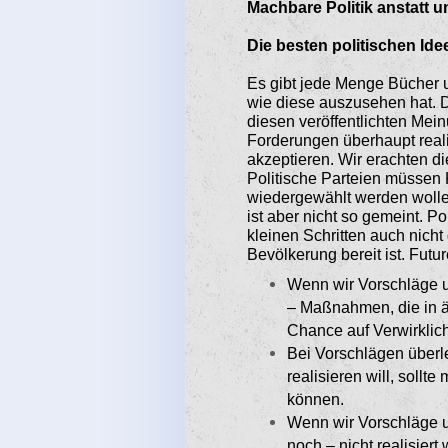
Machbare Politik anstatt u
Die besten politischen Ide
Es gibt jede Menge Bücher un
wie diese auszusehen hat. D
diesen veröffentlichten Meinu
Forderungen überhaupt reali
akzeptieren. Wir erachten di
Politi­sche Parteien müssen
wiedergewählt werden wollen
ist aber nicht so gemeint. P
kleinen Schritten auch nich
Bevölkerung bereit ist. Futu
Wenn wir Vorschläge un
– Maßnahmen, die in äh
Chance auf Ver­wirkli
Bei Vorschlägen überl
realisieren will, soll
können.
Wenn wir Vorschläge un
noch – nicht realisiert