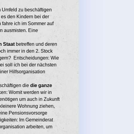
 Umfeld zu beschäfti­gen
es den Kindern bei der
 fahre ich im Sommer auf
 aus­misten. Eine
 Staat
betreffen und deren
och immer in den 2. Stock
ngern? Ent­scheidungen: Wie
i soll ich bei der nächsten
iner Hilfsorganisation
schäftigen die
die ganze
en: Womit wer­den wir in
enötigen um auch in Zukunft
klei­nere Wohnung ziehen,
eine Pensionsvorsorge
igkeiten: Im Gemeinderat
rganisation arbeiten, um