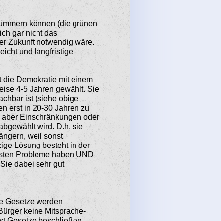
 kümmern können (die grünen
ich gar nicht das
der Zukunft notwendig wäre.
icht und langfristige
ft die Demokratie mit einem
eise 4-5 Jahren gewählt. Sie
chbar ist (siehe obige
en erst in 20-30 Jahren zu
 aber Einschränkungen oder
abgewählt wird. D.h. sie
ängern, weil sonst
zige Lösung besteht in der
tigsten Probleme haben UND
Sie dabei sehr gut
die Gesetze werden
Bürger keine Mitsprache­
st Gesetze beschlie­ßen.