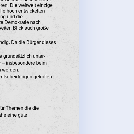
eren. Die weltweit einzige
lle hoch entwi­ckelten
ung und die
kte Demokratie nach
zweiten Blick auch große
dig. Da die Bürger dieses
e grundsätzlich unter­
r – insbesondere beim
n werden.
ntschei­dungen getroffen
 für Themen die die
ähe eine gute