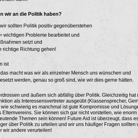
 wir an die Politik haben?
wir sollten Politik positiv gegenüberstehen
 = wichtigen Probleme bear­beitet und
aßnahmen setzt und
e richtige Richtung gehen!
n ist
u das macht was wir als einzel­ner Mensch uns wünschen und
gesetzt werden, genau so groß sind, wie wir dies gerne hätten.
drossen und äußern sich abfällig über Politik. Gleichzeitig hat nu
tion als Interessensvertreter ausgeübt (Klassensprecher, Gemei
wie schwierig es manchmal ist gute Kompro­misse und Lösungen
s Elternvereins. Sie können sich gar nicht vorstellen, wie enor
utende Themen sein können! Future Aid ist überzeugt, dass es 
er über Politik zu urteilen und wir uns häufiger Fragen sollten 
r wir andere verurteilen!