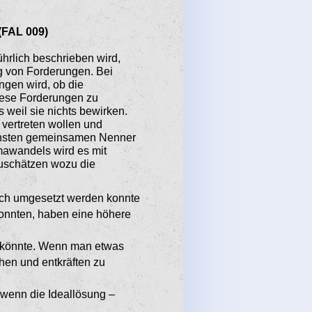
(FAL 009)
hrlich beschrie­ben wird,
g von Forderungen. Bei
angen wird, ob die
diese Forderungen zu
 weil sie nichts bewirken.
vertreten wollen und
leinsten gemeinsamen Nenner
mawan­dels wird es mit
zuschätzen wozu die
eich umgesetzt werden konnte
konnten, haben eine höhere
n könnte. Wenn man etwas
­hen und entkräften zu
wenn die Ideal­lösung –