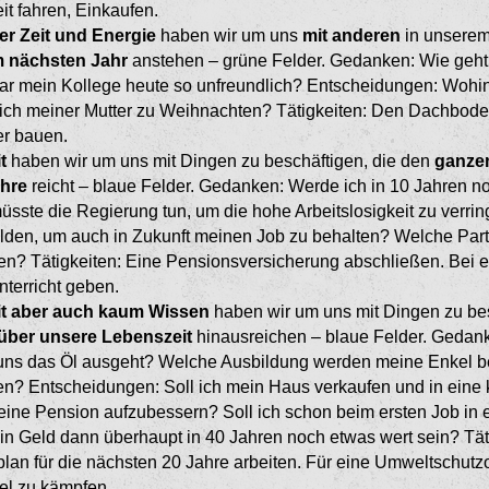
t fahren, Einkau­fen.
er Zeit und Energie
haben wir um uns
mit anderen
in unserem
m nächsten Jahr
anstehen – grüne Felder. Gedanken: Wie geht 
r mein Kollege heute so unfreundlich? Entscheidungen: Wohin
ch meiner Mutter zu Weihnachten? Tätigkeiten: Den Dachboden
er bauen.
t
haben wir um uns mit Dingen zu beschäftigen, die den
ganzen
ahre
reicht – blaue Felder. Gedanken: Werde ich in 10 Jahren n
ste die Regierung tun, um die hohe Arbeitslosigkeit zu verri
lden, um auch in Zukunft meinen Job zu behalten? Welche Parte
en? Tätigkeiten: Eine Pensionsversicherung abschlie­ßen. Bei e
nterricht geben.
it aber auch kaum Wissen
haben wir um uns mit Dingen zu be
über unsere Lebenszeit
hinausreichen – blaue Felder. Gedank
uns das Öl ausgeht? Welche Ausbildung werden meine Enkel b
? Entschei­dungen: Soll ich mein Haus verkaufen und in eine 
ne Pension aufzubessern? Soll ich schon beim ersten Job in 
in Geld dann überhaupt in 40 Jahren noch etwas wert sein? Tät
an für die nächsten 20 Jahre arbeiten. Für eine Umweltschutzo
l zu kämpfen.