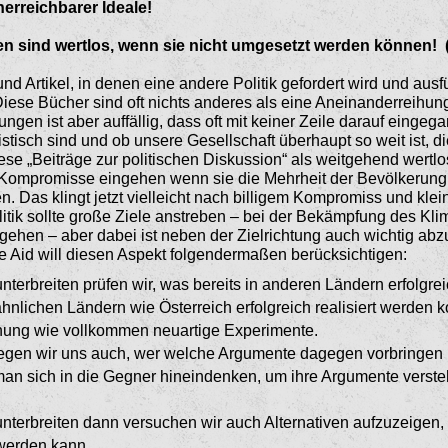
nerreichbarer Ideale!
en sind wertlos, wenn sie nicht umgesetzt werden kön­nen! 
d Artikel, in denen eine andere Politik gefordert wird und ausfü
iese Bücher sind oft nichts anderes als eine Aneinanderreihun
ngen ist aber auffällig, dass oft mit keiner Zeile darauf ein­geg
s­tisch sind und ob unsere Gesellschaft überhaupt so weit ist, 
ese „Beiträge zur politischen Diskussion“ als weitgehend wertlos
 Kompromisse eingehen wenn sie die Mehrheit der Bevölkerung 
. Das klingt jetzt vielleicht nach billigem Kompromiss und k
olitik sollte große Ziele anstreben – bei der Bekämpfung des Kli
t gehen – aber dabei ist neben der Zielrichtung auch wichtig ab
re Aid will diesen Aspekt folgendermaßen berücksichti­gen:
terbreiten prüfen wir, was bereits in anderen Ländern erfolgr
nlichen Ländern wie Österreich erfolgreich realisiert wer­den 
chung wie vollkommen neuartige Experi­mente.
egen wir uns auch, wer wel­che Argumente dagegen vorbringe
te man sich in die Gegner hineindenken, um ihre Argumente verste
terbreiten dann versuchen wir auch Alternativen aufzuzeigen, 
 werden kann.