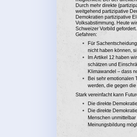
Durch mehr direkte (partizip
weitgehend partizipative Dem
Demokratien partizipative E
Volksabstimmung. Heute wird
Schweizer Vorbild gefordert.
Gefahren:
Für Sachentscheidunge
nicht haben können, s
Im Artikel 12 haben wi
schätzen und Einschrä
Klimawandel – dass n
Bei sehr emotionalen T
werden, die gegen die
Stark vereinfacht kann Futur
Die direkte Demokratie
Die direkte Demokratie
Menschen unmittelbar s
Meinungsbildung mögli