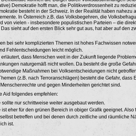
ative) Demokratie hofft man, die Politikverdrossenheit zu reduzi
okratie besteht in der Schweiz. In der Realität haben nahezu a
lemente. In Österreich z.B. das Volksbegehren, die Volksbefrag
 von vielen - insbesondere populistischen Parteien – die dire
 Das sieht auf den ersten Blick sehr gut aus, hat aber auf den 
n bei sehr komplizierten The­men ist hohes Fachwissen notwen
ind Fehlentscheidungen leicht möglich.
r erläutert, dass Menschen weit in der Zukunft liegende Problem
nkungen naturgemäß nicht wollen. Da besteht die große Gefah
otwendige Maßnahmen bei Volksentscheidungen nicht getroffe
hemen (z.B. nach Terroranschlä­gen) besteht die Gefahr, dass E
 Menschen­rechte und gegen Minderheiten gerichtet sind.
e Aid folgendes empfeh­len:
 sollte nur schrittweise wei­ter ausgebaut werden.
 ist eher für den grünen Bereich in obiger Grafik geeignet. Also
elbst betreffen und bei denen durch zeitliche und räumliche N
ch ist.