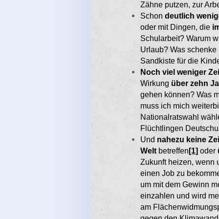
Zähne putzen, zur Arbei
Schon
deutlich wenig
oder mit Dingen, die
i
Schularbeit? Warum wa
Urlaub? Was schenke i
Sandkiste für die Kind
Noch viel weniger Zei
Wirkung
über zehn J
gehen können? Was müs
muss ich mich weiterbi
Nationalratswahl wäh­l
Flüchtlingen Deutsch­u
Und
nahezu keine Ze
Welt
betreffen
[1]
oder
Zukunft heizen, wenn 
einen Job zu bekommen
um mit dem Gewinn mei
einzahlen und wird me
am Flächenwid­mungspl
gegen den Klimawande