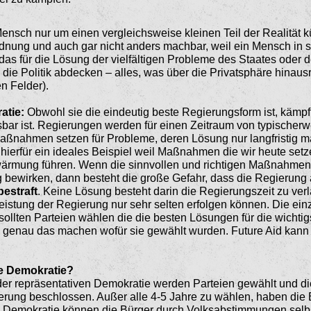
Mensch nur um einen vergleichsweise kleinen Teil der Realität
rdnung und auch gar nicht anders machbar, weil ein Mensch in s
as für die Lösung der vielfältigen Probleme des Staates oder 
die Politik abdecken – alles, was über die Privatsphäre hinausre
n Felder).
atie:
Obwohl sie die eindeu­tig beste Regierungsform ist, kämp
ar ist. Regierungen werden für einen Zeitraum von typischerw
aßnahmen set­zen für Probleme, deren Lösung nur langfristig ma
 hierfür ein ideales Beispiel weil Maßnahmen die wir heute setz
ärmung führen. Wenn die sinnvollen und richtigen Maßnahmen
 bewirken, dann besteht die große Gefahr, dass die Regie­rung 
bestraft
. Keine Lösung besteht darin die Regierungszeit zu verl
eis­tung der Regierung nur sehr selten erfolgen können. Die ein
 sollten Parteien wählen die die besten Lösungen für die wich
ie genau das machen wofür sie gewählt wurden. Future Aid kann 
ve Demokratie?
 der repräsentativen Demokra­tie werden Parteien gewählt und 
erung beschlossen. Außer alle 4-5 Jahre zu wählen, haben die 
en Demokratie können die Bür­ger durch Volksabstimmungen selb