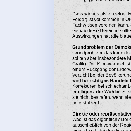
Dass wir uns als einzelner 
Felder) ist vollkommen in O
Fachwissen vereinen kann, d
Genau diese Bereiche sollte 
Auswirkungen hat (die blaue
Grundproblem der Demokr
Grundproblem, das kaum lösb
sollten aber insbesondere M
Grafik). Der Klimawandel ist
einem Rückgang der Erderw
Verzicht bei der Bevölkerung
wird
für richtiges Handeln 
Korrekturen bei schlechter L
Intelligenz der Wähler
. Sie
sie nicht bestrafen, wenn s
unterstützen!
Direkte oder repräsentati
Was ist das eigentlich? Bei
ausschließlich von der Regi
möglichkeit. Bei der direkt