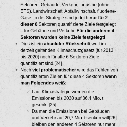
Sektoren: Gebäude, Verkehr, Industrie (ohne
ETS), Landwirtschaft, Abfallwirtschaft, fluorierte-
Gase. In der Strategie sind jedoch
nur für 2
dieser 6
Sektoren quantifi­zierte Ziele festgelegt
– für Gebäude und Verkehr.
Für die anderen 4
Sektoren wurden keine Ziele festgelegt!
Dies ist ein
absoluter Rückschritt
weil im
derzeit geltenden Klimaschutzgesetz (für 2013
bis 2020) noch für alle 6 Sektoren Ziele
quantifiziert sind.[24]
Noch
viel problematischer
wird das Fehlen von
quantifizierten Zielen für diese 4 Sektoren
wenn
man Folgendes weiß:
Laut Klimastrategie werden die
Emissionen bis 2030 auf 36,4 Mio. t
gesenkt.[25]
Da man die Emissionen bei Gebäuden
und Ver­kehr auf 20,7 Mio. t senken will[26]
,
bleiben den anderen 4 Sektoren nur mehr