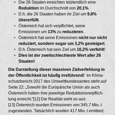
Die 26 Staaten erreichten letztendlich eine
Reduk­tion
im Durchschnitt von
20,1%
.
D.h. die 26 Staaten haben ihr Ziel um
9,8%
überer­füllt
.
Österreich hat sich verpflichtet, seine
Emissionen um
13%
zu
reduzieren
.
Österreich hat seine Emissionen
nicht nur nicht
reduziert, sondern sogar um 3,2% gesteigert
.
D.h. Österreich hat sein Ziel um
16,2% verfehlt
!
Dies ist der zweitschlechteste Wert aller 26
Staaten!
Die Darstellung dieser massiven Zielverfehlung in
der Öffentlichkeit ist häufig irreführend!
Im Klima­
schutzbericht 2017 des Umweltbundesamtes steht auf
Seite 22: „Sowohl die Europäische Union als auch
Österreich haben ihre jeweilige Reduktionsverpflich­
tung erreicht.“[12]
Die Realität sieht so aus:
[13]
Österreich wurden Emissionen von 345,7 Mio. t
zugestanden. Tatsächlich wurden 417 Mio. t emittiert.