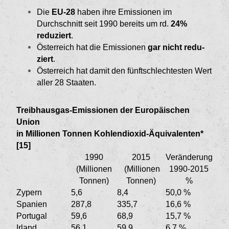
Die
EU-28
haben ihre Emissionen im
Durchschnitt seit 1990 bereits um rd.
24%
reduziert
.
Österreich hat die Emissionen
gar nicht redu­
ziert
.
Österreich hat damit den fünftschlechtesten Wert
aller 28 Staaten.
Treibhausgas-Emissionen der Europäischen
Union
in Millionen Tonnen Kohlendioxid-Äquivalenten*
[15]
1990
2015
Veränderung
(Millionen
(Millionen
1990-2015
Tonnen)
Tonnen)
%
Zypern
5,6
8,4
50,0 %
Spanien
287,8
335,7
16,6 %
Portugal
59,6
68,9
15,7 %
Irland
56,1
59,9
6,7 %