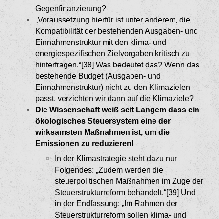
Gegenfinan­zierung?
„Voraussetzung hierfür ist unter anderem, die
Kom­patibilität der bestehenden Ausgaben- und
Ein­nahmenstruktur mit den klima- und
energiespezifi­schen Zielvorgaben kritisch zu
hinterfragen.“[38]
Was bedeutet das? Wenn das
bestehende Budget (Ausgaben- und
Einnahmenstruktur) nicht zu den Klimazielen
passt, verzichten wir dann auf die Kli­maziele?
Die Wissenschaft weiß seit Langem dass ein
ökologisches Steuersystem eine der
wirksams­ten Maßnahmen ist, um die
Emissionen zu reduzieren!
In der Klimastrategie steht dazu nur
Folgendes: „Zudem werden die
steuerpolitischen Maßnah­men im Zuge der
Steuerstrukturreform behan­delt.“[39]
Und
in der Endfassung: „Im Rahmen der
Steuerstrukturreform sollen klima- und