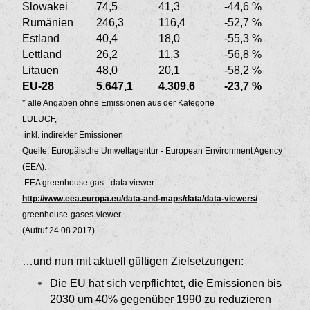
Slowakei
74,5
41,3
-44,6 %
Rumänien
246,3
116,4
-52,7 %
Estland
40,4
18,0
-55,3 %
Lettland
26,2
11,3
-56,8 %
Litauen
48,0
20,1
-58,2 %
EU-28
5.647,1
4.309,6
-23,7 %
* alle Angaben ohne Emissionen aus der Kategorie
LULUCF,
inkl. indirekter Emissionen
Quelle: Europäische Umweltagentur - European Environment Agency
(EEA):
EEA greenhouse gas - data viewer
http://www.eea.europa.eu/data-and-maps/data/data-viewers/
greenhouse-gases-viewer
(Aufruf 24.08.2017)
…und nun mit aktuell gültigen Zielsetzungen:
Die EU hat sich verpflichtet, die Emissionen bis
2030 um 40% gegenüber 1990 zu reduzieren