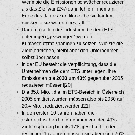
Wenn sie die Emis­sionen schwächer reduzieren
als das Ziel war (2%) dann fehlen ihnen am
Ende des Jahres Zertifikate, die sie kaufen
müssen – sie werden bestraft.
Dadurch sollen die Industrien die dem ETS
unterlie­gen „gezwungen“ werden
Klimaschutzmaß­nahmen zu setzen. Wie sie die
Ziele erreichen, bleibt aber den Unternehmen
selbst überlassen.
In der EU besteht die Verpflichtung, dass die
Unter­nehmen die dem ETS unterliegen, ihre
Emis­sionen
bis 2030 um 43%
gegenüber 2005
reduzie­ren müssen![20]
Die 35,8 Mio. t die im ETS-Bereich in Österreich
2005 emittiert wurden müssen also bis 2030 auf
20,4 Mio. t reduziert werden.[21]
In den ersten 10 Jahren haben die
österreichischen Unternehmen von den 43%
Zieleinsparung bereits 17% geschafft. In den
restlichen 15 Jahren müssen sie aber noch 26%