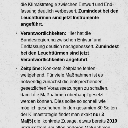
die Klimastrategie zwischen Entwurf und End­
fassung deutlich verbessert.
Zumindest bei den
Leuchttürmen sind jetzt Instrumente
angeführt
.
Verantwortlichkeiten:
Hier hat die
Bundesregie­rung zwischen Entwurf und
Endfassung deutlich nachgebessert.
Zumindest
bei den Leuchttür­men sind jetzt
Verantwortlichkeiten angeführt
.
Zeitpläne:
Konkrete Zeitpläne fehlen
weitgehend. Für viele Maßnahmen ist es
notwendig zunächst die entsprechenden
gesetzlichen Voraussetzungen zu schaffen,
damit die Maßnahmen überhaupt gesetzt
werden können. Dies sollte so schnell wie
möglich geschehen. In den gesamten 80 Seiten
der Klimastrategie findet man exakt
nur 3
Mal
[5]
die konkrete Zusage, etwas bereits
2019
umzusetzen! Bei allen anderen Maßnahmen