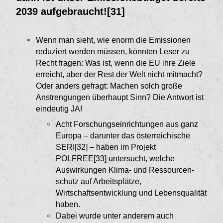
2039 aufgebraucht![31]
Wenn man sieht, wie enorm die Emissionen
redu­ziert werden müssen, könnten Leser zu
Recht fra­gen: Was ist, wenn die EU ihre Ziele
erreicht, aber der Rest der Welt nicht mitmacht?
Oder anders gefragt: Machen solch große
Anstrengungen über­haupt Sinn? Die Antwort ist
eindeutig JA!
Acht Forschungseinrichtungen aus ganz
Europa – darunter das österreichische
SERI[32]
– haben im Projekt
POLFREE[33]
untersucht, wel­che
Auswirkungen Klima- und Ressourcen­
schutz auf Arbeitsplätze,
Wirtschaftsentwick­lung und Lebensqualität
haben.
Dabei wurde unter anderem auch